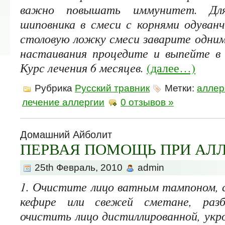
важно повышать иммунитет. Дл
шиповника в смеси с корнями оду­ван
столовую ложку смеси за­варите одни
настаивания процедите и выпейте в 
Курс лече­ния 6 месяцев.
(далее…)
Рубрика
Русский травник
Метки:
аллер
лечение аллергии
0 отзывов »
Домашний Айболит
ПЕРВАЯ ПОМОЩЬ ПРИ АЛ
25th Февраль, 2010
admin
1. Очистите лицо ватным тампоном, 
кефире или свежей сметане, раз
очистить лицо дистиллированной, укро