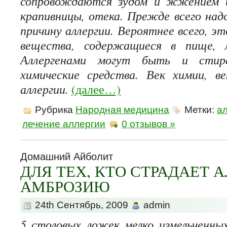
сопровождаются зудом и жжением и
крапивницы, отека. Прежде всего на
причину аллергии. Вероятнее всего, э
вещества, содержащиеся в пище, л
Аллергенами могут быть и стира
химические средства. Век химии, в
аллергии.
(далее…)
Рубрика
Народная медицина
Метки:
а
лечение аллергии
0 отзывов »
Домашний Айболит
ДЛЯ ТЕХ, КТО СТРАДАЕТ 
АМБРОЗИЮ
24th Сентябрь, 2009
admin
5 столовых ложек мелко измельченных