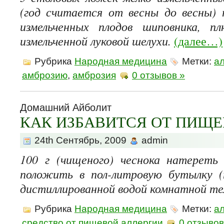
(год считается от весны до весны)
измельченных плодов шиповника, п
измельченной луковой шелухи.
(далее…)
Рубрика
Народная медицина
Метки:
а
амброзию
,
амброзия
0 отзывов »
Домашний Айболит
КАК ИЗБАВИТСЯ ОТ ПИЩЕ
24th Сентябрь, 2009
admin
100 г (чищеного) чеснока натереть
положить в пол-литровую бутылку (
дистиллированной водой комнатной т
Рубрика
Народная медицина
Метки:
а
средство от пищевой аллергии
0 отзывов