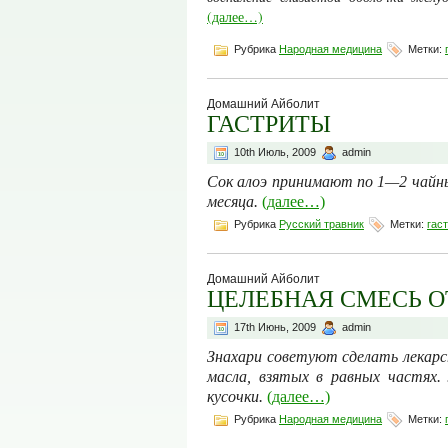
(далее…)
Рубрика
Народная медицина
Метки:
Домашний Айболит
ГАСТРИТЫ
10th Июль, 2009
admin
Сок алоэ принимают по 1—2 чайные
месяца.
(далее…)
Рубрика
Русский травник
Метки:
гас
Домашний Айболит
ЦЕЛЕБНАЯ СМЕСЬ О
17th Июнь, 2009
admin
Знахари советуют сделать лекарств
масла, взя­тых в равных частях
кусочки.
(далее…)
Рубрика
Народная медицина
Метки: