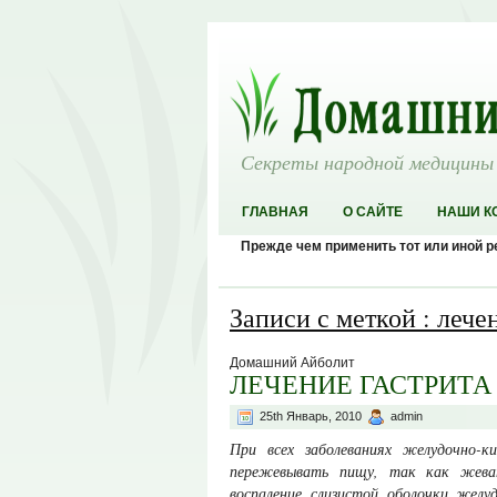
Секреты народной медицины
ГЛАВНАЯ
О САЙТЕ
НАШИ К
Прежде чем применить тот или иной 
Записи с меткой : лече
Домашний Айболит
ЛЕЧЕНИЕ ГАСТРИТА
25th Январь, 2010
admin
При всех заболеваниях желудочно-
пережевы­вать пищу, так как жев
воспаление слизистой оболочки же­лу