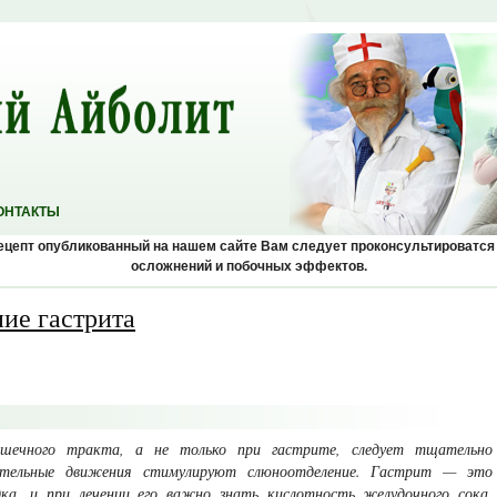
ОНТАКТЫ
рецепт опубликованный на нашем сайте Вам следует проконсультироватся
осложнений и побочных эффектов.
ние гастрита
кишечного тракта, а не только при гастрите, следует тщательно
ательные движения стимулируют слюноотделение. Гастрит — это
дка, и при лечении его важно знать кислотность желу­дочного сока.