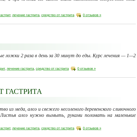
гастрит
,
лечение гастрита
,
средство от гастрита
0 отзывов »
 ложки 2 раза в день за 30 минут до еды. Курс лечения — 1—2
трит
,
лечение гастрита
,
средство от гастрита
0 отзывов »
Т ГАСТРИТА
о из меда, алоэ и свежего несоле­ного деревенского сливочного
.
Листья алоэ нужно вымыть, руками по­ломать на маленькие
гастрит
,
лечение гастрита
,
средство от гастрита
0 отзывов »