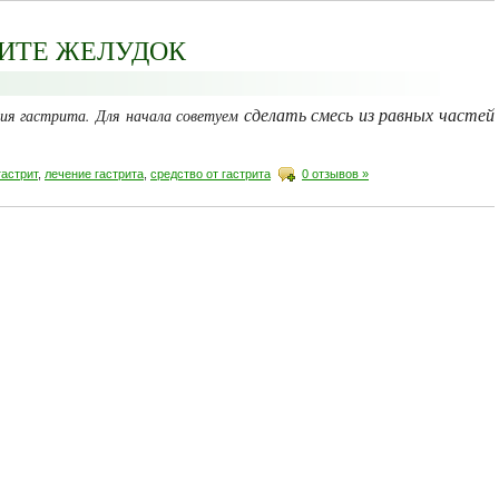
ЖИТЕ ЖЕЛУДОК
ния гастрита. Для начала советуем
сделать смесь из равных частей
гастрит
,
лечение гастрита
,
средство от гастрита
0 отзывов »