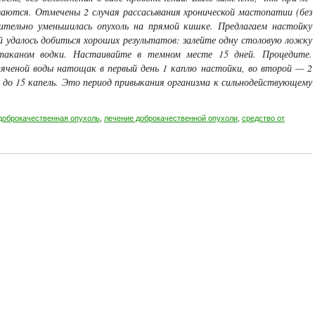
аются. Отмечены 2 случая рассасывания хронической мастопатии (без
чительно умень­шилась опухоль на прямой кишке. Предлагаем настойку
 удалось добиться хороших результатов: за­лейте одну столовую ложку
таканом водки. Настаивайте в темном месте 15 дней. Процедите.
яченой воды натощак в первый день 1 каплю настой­ки, во второй — 2
. до 15 капель. Это период привыкания организма к сильнодействую­щему
доброкачественная опухоль
,
лечение доброкачественной опухоли
,
средство от