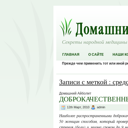
Секреты народной медицины
ГЛАВНАЯ
О САЙТЕ
НАШИ К
Прежде чем применить тот или иной 
Записи с меткой : сред
Домашний Айболит
ДОБРОКАЧЕСТВЕНН
12th Март, 2010
admin
Наиболее распространенными доброка
50 женщин способом, который провер
стрения (боли) и миома сроком до 9 не