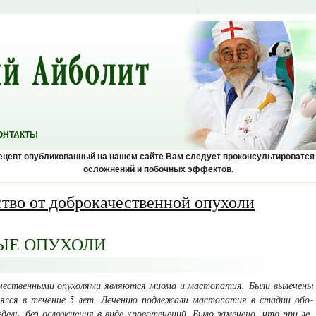
ОНТАКТЫ
рецепт опубликованный на нашем сайте Вам следует проконсультироватся
осложнений и побочных эффектов.
ство от доброкачественной опухоли
ЫЕ ОПУХОЛИ
чественными опухолями являются миома и мастопатия. Были вылечены
ялся в тече­ние 5 лет. Лечению подлежали мастопатия в стадии обо­
дель, без ослож­нения в виде кровотечений. Было замечено, что при ле­