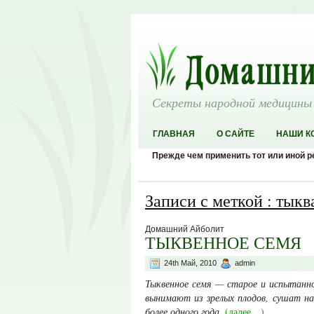
Секреты народной медицины
ГЛАВНАЯ
О САЙТЕ
НАШИ К
Прежде чем применить тот или иной 
Записи с меткой : тыкв
Домашний Айболит
ТЫКВЕННОЕ СЕМЯ
24th Май, 2010
admin
Тыквенное семя — старое и испытанно
вы­нимают из зрелых плодов, сушат на
более одного года.
(далее…)