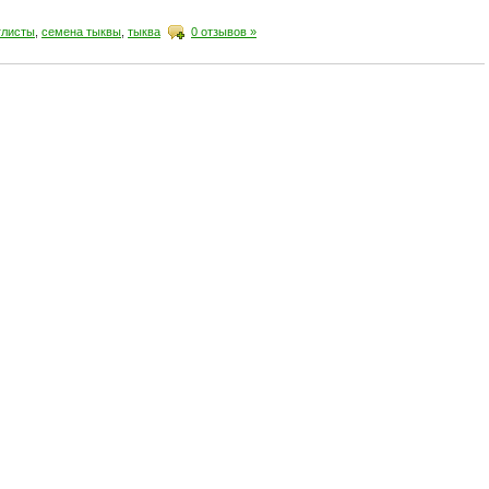
глисты
,
семена тыквы
,
тыква
0 отзывов »