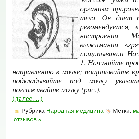
организм прирав
тела. Он дает 
рекомендуется, 
настроении. М
выжимании «гря
пощипывании. Напр
1. Начинайте проц
направлению к мочке; пощипывайте кр
подкладывайте под мочку указат
поглаживайте мочку (рис.).
(далее…)
Рубрика
Народная медицина
Метки:
м
отзывов »