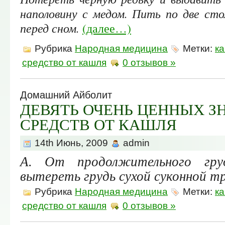
наполовину с медом. Пить по две сто
перед сном.
(далее…)
Рубрика
Народная медицина
Метки:
к
средство от кашля
0 отзывов »
Домашний Айболит
ДЕВЯТЬ ОЧЕНЬ ЦЕННЫХ З
СРЕДСТВ ОТ КАШЛЯ
14th Июнь, 2009
admin
A.
От продолжительного гру
вытереть грудь сухой суконной т
Рубрика
Народная медицина
Метки:
к
средство от кашля
0 отзывов »