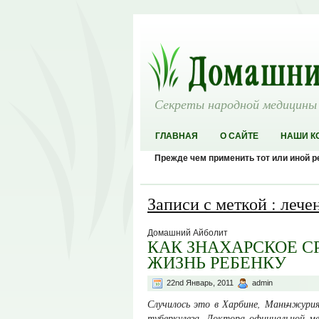
Секреты народной медицины
ГЛАВНАЯ
О САЙТЕ
НАШИ К
Прежде чем применить тот или иной 
Записи с меткой : лече
Домашний Айболит
КАК ЗНАХАРСКОЕ С
ЖИЗНЬ РЕБЕНКУ
22nd Январь, 2011
admin
Случилось это в Харбине, Маньчжурия
туберкулеза. Доктора официальной ме