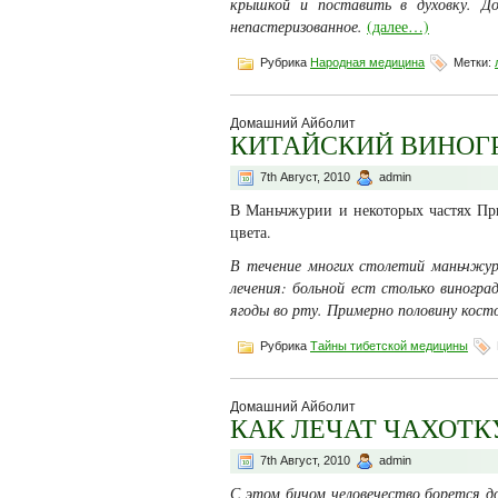
крышкой и поставить в духовку. До
непастеризованное.
(далее…)
Рубрика
Народная медицина
Метки:
Домашний Айболит
КИТАЙСКИЙ ВИНОГР
7th Август, 2010
admin
В Маньчжурии и некоторых частях Пр
цвета.
В течение многих столетий маньчжур
лечения: больной ест столько виногра
ягоды во рту. Примерно половину кост
Рубрика
Тайны тибетской медицины
Домашний Айболит
КАК ЛЕЧАТ ЧАХОТК
7th Август, 2010
admin
С этом бичом человечество борется д