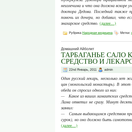
неизлечима и что она должна вскоре ум
доктора Дедова. Последний также пр
помочь их дочери, но добавил, что е
знахарское средство.
(далее…)
Рубрика
Народная медицина
Метки:
Домашний Айболит
ТАРБАГАНЬЕ САЛО 
СРЕДСТВО И ЛЕКАР
22nd Январь, 2011
admin
Один русский лекарь, несколько лет ж
цан (монгольский монастырь). В этот 
обеда он спросил одного из них:
— Какое из ваших ламаитских средст
Лама ответил не сразу. Минут десять
заявил:
— Самым выдающимся средством против
сурок), но оно должно быть самотопн
(далее…)