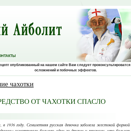
ОНТАКТЫ
рецепт опубликованный на нашем сайте Вам следует проконсультироватся
осложнений и побочных эффектов.
ние чахотки
РЕДСТВО ОТ ЧАХОТКИ СПАСЛО
, в 1936 году. Семилетняя русская девочка заболела жестокой формой
дицины осматри­вали больную один за другим и признали, что больная