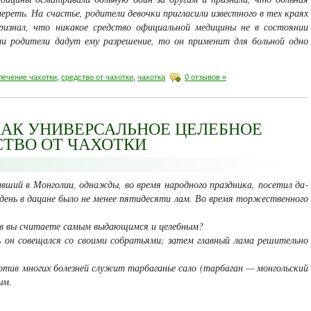
ереть. На сча­стье, родители девочки пригласили известного в тех краях
изнал, что никакое средство официальной медицины не в состоя­нии
сли родители дадут ему разрешение, то он применит для больной одно
лечение чахотки
,
средство от чахотки
,
чахотка
0 отзывов »
КАК УНИВЕРСАЛЬНОЕ ЦЕЛЕБНОЕ
СТВО ОТ ЧАХОТКИ
ивший в Монголии, однажды, во время народного праздника, посетил да­
день в дацане было не менее пятидесяти лам. Во время торжествен­ного
в вы считаете самым выдающимся и целебным?
 он совещался со своими собратьями; затем главный лама решительно
 многих бо­лезней служит тарбаганье сало (тарбаган — монголь­ский
ым.