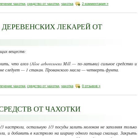
лечение чахотки
,
средство от чахотки
,
чахотка
2 комментария »
 ДЕРЕВЕНСКИХ ЛЕКАРЕЙ ОТ
ющих веществ:
нить, что алоэ (Aloe arboresoens Mill — по-латыни) сильное средство и
 не следует — 1 стакан. Прованского масла — четверть фунта.
лечение чахотки
,
средство от чахотки
,
чахотка
0 отзывов »
СРЕДСТВ ОТ ЧАХОТКИ
2/3 кастрюли, остальную 1/3 посуды залить молоком не заполняя только
юли, и добавить в кастрюлю на ширину одного пальца смальца. Закрыть