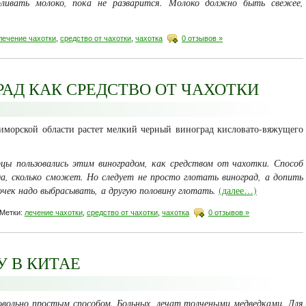
ливать молоко, пока не разварится. Молоко должно быть свежее,
лечение чахотки
,
средство от чахотки
,
чахотка
0 отзывов »
АД КАК СРЕДСТВО ОТ ЧАХОТКИ
иморской области растет мелкий черный виноград кисловато-вяжущего
цы пользовались этим виноградом, как средством от чахотки. Способ
да, сколько сможет. Но сле­дует не просто глотать виноград, а допить
очек надо выбрасывать, а другую половину глотать.
(далее…)
Метки:
лечение чахотки
,
средство от чахотки
,
чахотка
0 отзывов »
У В КИТАЕ
овольно простым способом. Боль­ных, лечат толчеными медведками. Для