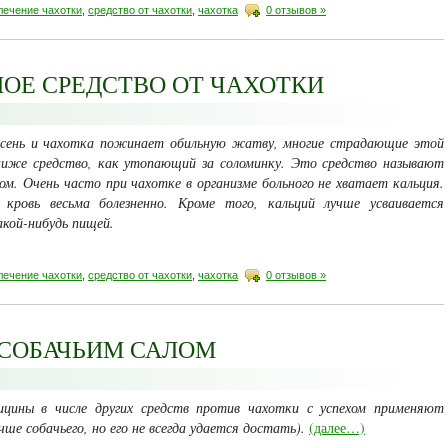
лечение чахотки
,
средство от чахотки
,
чахотка
0 отзывов »
ОЕ СРЕДСТВО ОТ ЧАХОТКИ
 осень и чахотка пожинает обильную жатву, многие страдающие этой
ниже средство, как утопающий за соломинку. Это средство называют
ом. Очень часто при чахотке в организме больного не хватает кальция.
 кровь весьма болезненно. Кроме того, кальций лучше усваивается
­кой-нибудь пищей.
лечение чахотки
,
средство от чахотки
,
чахотка
0 отзывов »
 СОБАЧЬИМ САЛОМ
ицины в числе других средств против чахотки с успехом применяют
чше собачьего, но его не всегда удается достать).
(далее…)